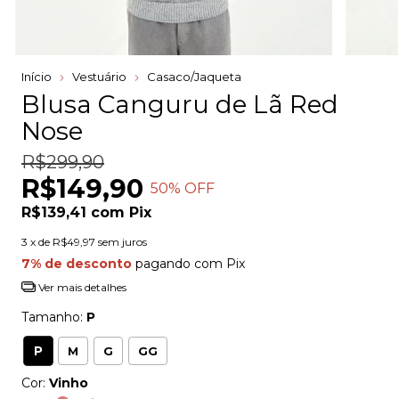
Início
Vestuário
Casaco/Jaqueta
Blusa Canguru de Lã Red
Nose
R$299,90
R$149,90
50
% OFF
R$139,41
com
Pix
3
x de
R$49,97
sem juros
7% de desconto
pagando com Pix
Ver mais detalhes
Tamanho:
P
P
M
G
GG
Cor:
Vinho