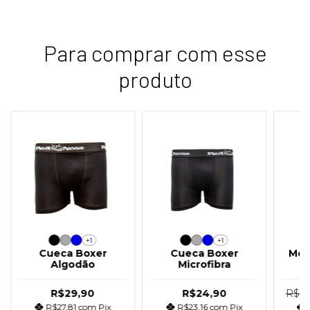
Para comprar com esse
produto
+1
+1
Cueca Boxer
Cueca Boxer
Moc
Algodão
Microfibra
F
R$29,90
R$24,90
R$14
R$27,81
com
Pix
R$23,16
com
Pix