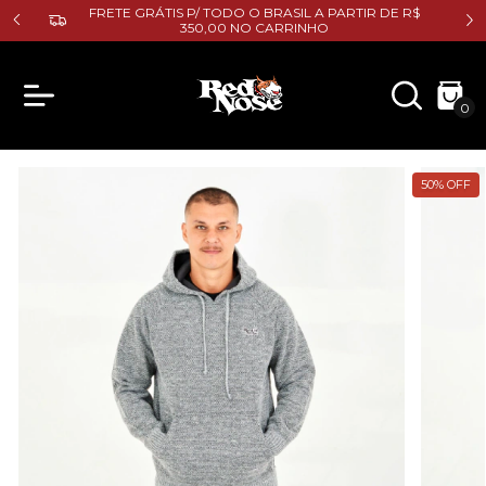
E R$
FRETE GRÁTIS P/ TODO O BRASIL A PARTIR DE R$
350,00 NO CARRINHO
0
50
%
OFF