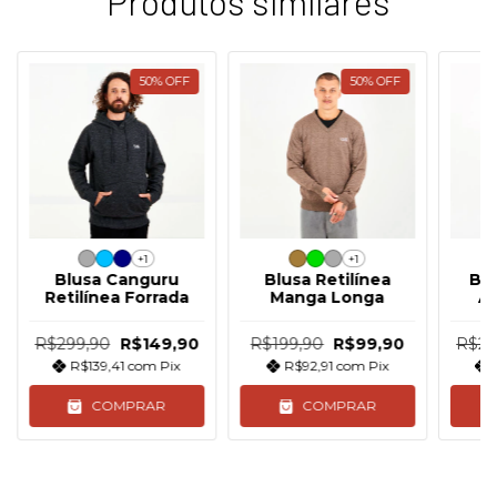
Produtos similares
50
%
OFF
50
%
OFF
+1
+1
Blusa Canguru
Blusa Retilínea
Blu
Retilínea Forrada
Manga Longa
A
R$299,90
R$149,90
R$199,90
R$99,90
R$29
R$139,41
com
Pix
R$92,91
com
Pix
COMPRAR
COMPRAR