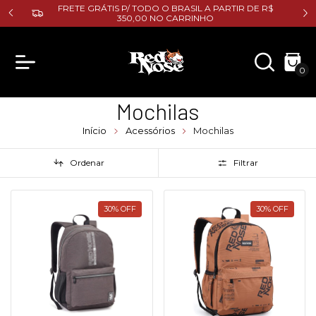
E R$
FRETE GRÁTIS P/ TODO O BRASIL A PARTIR DE R$
350,00 NO CARRINHO
0
Mochilas
Início
Acessórios
Mochilas
Ordenar
Filtrar
30
%
OFF
30
%
OFF