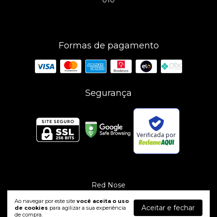
Formas de pagamento
Segurança
Verificada por
Red Nose
©2026. Red Nose - 12948529000110. Todos os direitos reservados.
Ao navegar por este site
você aceita o uso
Aceitar e fechar
de cookies
para agilizar a sua experiência
de compra.