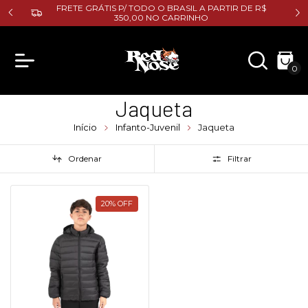
E R$
FRETE GRÁTIS P/ TODO O BRASIL A PARTIR DE R$
350,00 NO CARRINHO
0
Jaqueta
Início
Infanto-Juvenil
Jaqueta
Ordenar
Filtrar
20
%
OFF