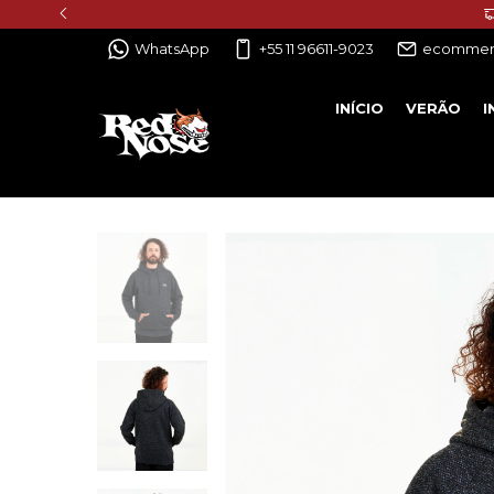
WhatsApp
+55 11 96611-9023
ecommer
INÍCIO
VERÃO
I