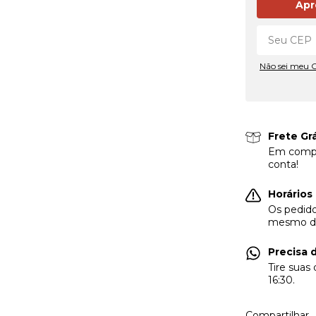
Apr
Não sei meu 
Frete Gr
Em compr
conta!
Horários
Os pedido
mesmo di
Precisa 
Tire suas
16:30.
Compartilhar