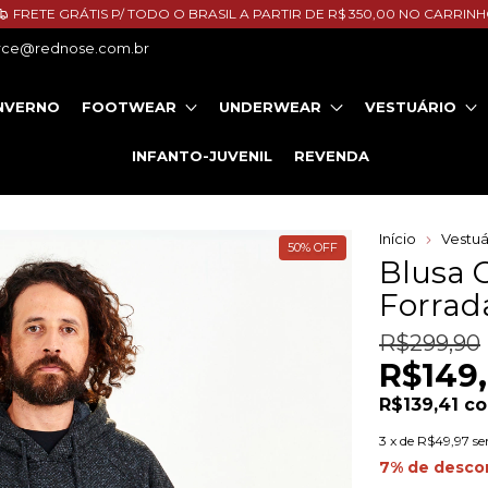
FRETE GRÁTIS P/ TODO O BRASIL A PARTIR DE R$ 350,00 NO CARRIN
ce@rednose.com.br
NVERNO
FOOTWEAR
UNDERWEAR
VESTUÁRIO
INFANTO-JUVENIL
REVENDA
Início
Vestuá
50
%
OFF
Blusa 
Forrad
R$299,90
R$149
R$139,41
c
3
x de
R$49,97
se
7% de desco