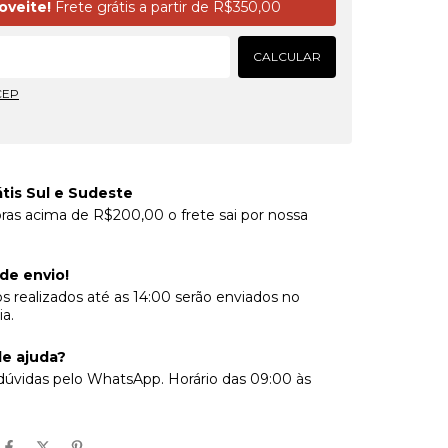
oveite!
Frete grátis a partir de
R$350,00
CALCULAR
CEP
átis Sul e Sudeste
as acima de R$200,00 o frete sai por nossa
 de envio!
s realizados até as 14:00 serão enviados no
a.
de ajuda?
 dúvidas pelo WhatsApp. Horário das 09:00 às