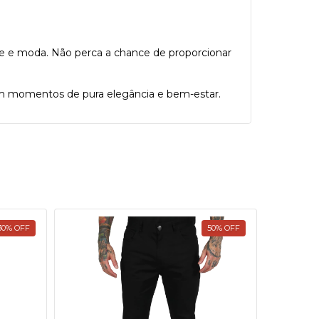
de e moda. Não perca a chance de proporcionar
 em momentos de pura elegância e bem-estar.
30
%
OFF
50
%
OFF