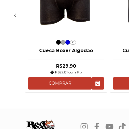
+1
 Nose
Cueca Boxer Algodão
Cu
R$29,90
R$27,81
com
Pix
COMPRAR