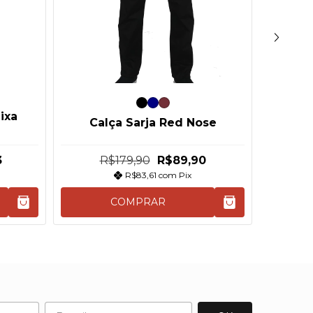
Meia 
ixa
Calça Sarja Red Nose
3
R$179,90
R$89,90
R$83,61
com
Pix
COMPRAR