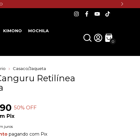
HO
KIMONO
MOCHILA
0
rio
Casaco/Jaqueta
Canguru Retilínea
a
,90
50
% OFF
om
Pix
m juros
nto
pagando com Pix