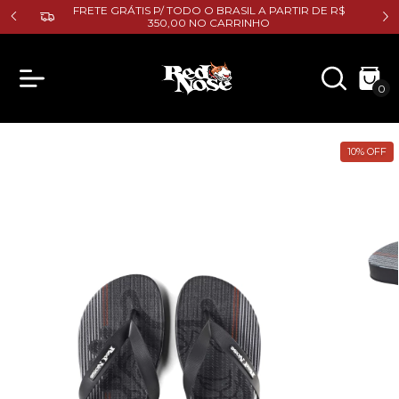
E R$
FRETE GRÁTIS P/ TODO O BRASIL A PARTIR DE R$
350,00 NO CARRINHO
0
10
%
OFF