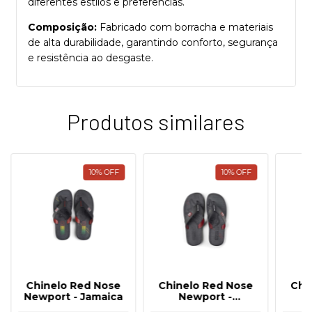
diferentes estilos e preferências.
Composição:
Fabricado com borracha e materiais
de alta durabilidade, garantindo conforto, segurança
e resistência ao desgaste.
Produtos similares
10
%
OFF
10
%
OFF
Chinelo Red Nose
Chinelo Red Nose
Chi
Newport - Jamaica
Newport -
Preto/Vermelho
B