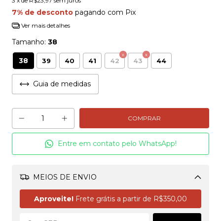
3
x de
R$23,97
sem juros
7% de desconto
pagando com Pix
Ver mais detalhes
Tamanho:
38
38
39
40
41
42
43
44
Guia de medidas
Entre em contato pelo WhatsApp!
MEIOS DE ENVIO
Alterar CEP
Aproveite!
Frete grátis a partir de
R$350,00