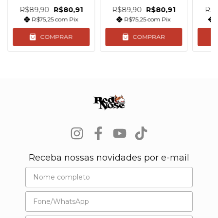
R$89,90
R$80,91
R$89,90
R$80,91
R$9
R$75,25
com
Pix
R$75,25
com
Pix
COMPRAR
COMPRAR
Receba nossas novidades por e-mail