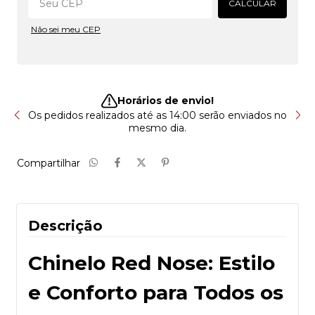
CALCULAR
Não sei meu CEP
Horários de envio!
sa
Os pedidos realizados até as 14:00 serão enviados no
T
mesmo dia.
Compartilhar
Descrição
Chinelo Red Nose: Estilo
e Conforto para Todos os