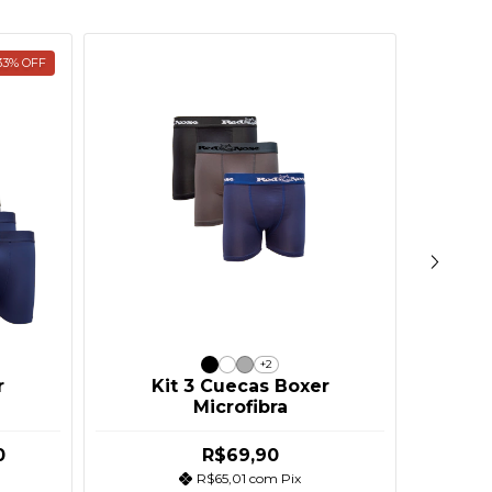
33
%
OFF
+2
r
Kit 3 Cuecas Boxer
K
Microfibra
0
R$69,90
R$65,01
com
Pix