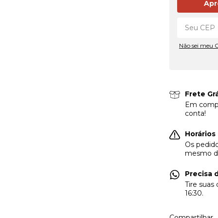
Apr
Não sei meu 
Frete Gr
Em compr
conta!
Horários
Os pedido
mesmo di
Precisa 
Tire suas
16:30.
Compartilhar