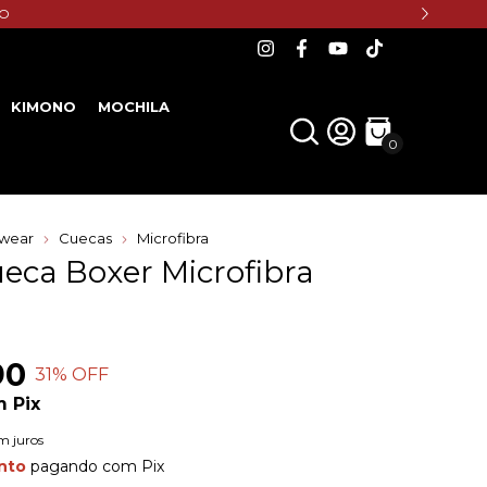
HO
KIMONO
MOCHILA
0
wear
Cuecas
Microfibra
ueca Boxer Microfibra
90
31
% OFF
m
Pix
m juros
nto
pagando com Pix