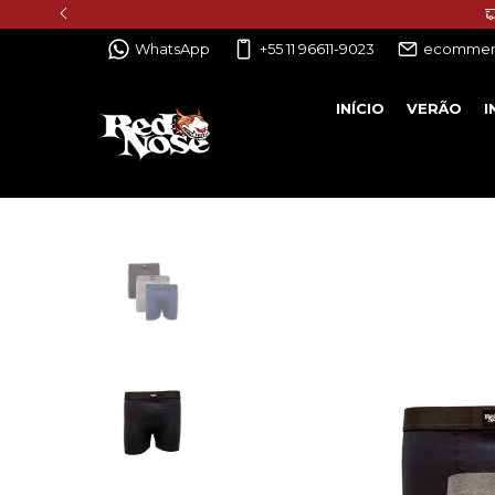
WhatsApp
+55 11 96611-9023
ecommer
INÍCIO
VERÃO
I