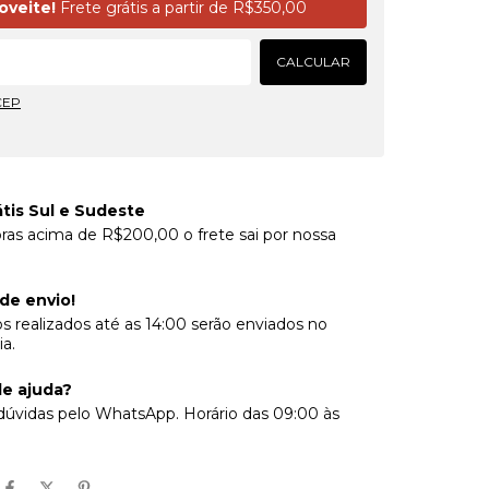
oveite!
Frete grátis a partir de
R$350,00
CALCULAR
CEP
átis Sul e Sudeste
as acima de R$200,00 o frete sai por nossa
 de envio!
s realizados até as 14:00 serão enviados no
a.
de ajuda?
 dúvidas pelo WhatsApp. Horário das 09:00 às