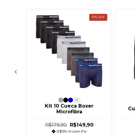
17
%
OFF
+2
er
Kit 10 Cueca Boxer
Cu
Microfibra
R$179,90
R$149,90
R$139,41
com
Pix