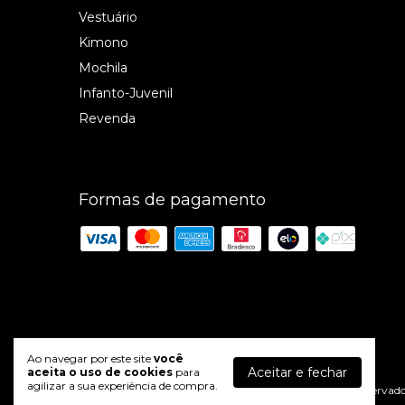
Vestuário
Kimono
Mochila
Infanto-Juvenil
Revenda
Formas de pagamento
Ao navegar por este site
você
Red Nose
Aceitar e fechar
aceita o uso de cookies
para
agilizar a sua experiência de compra.
©2026. Red Nose - 12948529000110. Todos os direitos reservado