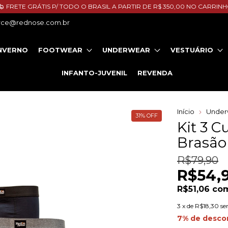
FRETE GRÁTIS P/ TODO O BRASIL A PARTIR DE R$ 350,00 NO CARRIN
ce@rednose.com.br
NVERNO
FOOTWEAR
UNDERWEAR
VESTUÁRIO
INFANTO-JUVENIL
REVENDA
Início
Under
31
%
OFF
Kit 3 C
Brasão
R$79,90
R$54,
R$51,06
co
3
x de
R$18,30
se
7% de desco