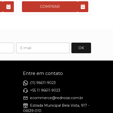
COMPRAR
Entre em contato
(11) 96611-9023
+55 11 96611-9023
ecommerce@rednose.com.br
Estrada Municipal Bela Vista, 917 -
06539-010