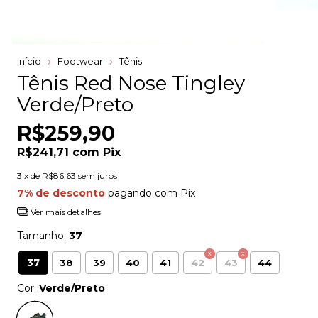
Início
Footwear
Tênis
Tênis Red Nose Tingley
Verde/Preto
R$259,90
R$241,71
com
Pix
3
x de
R$86,63
sem juros
7% de desconto
pagando com Pix
Ver mais detalhes
Tamanho:
37
37
38
39
40
41
42
43
44
Cor:
Verde/Preto