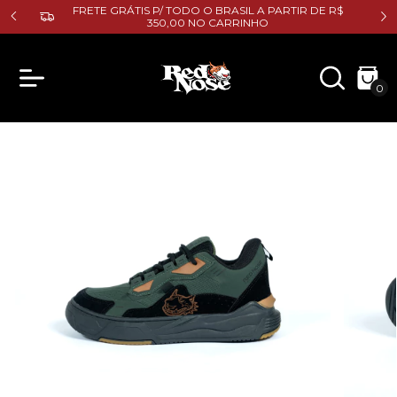
E R$
FRETE GRÁTIS P/ TODO O BRASIL A PARTIR DE R$
350,00 NO CARRINHO
0