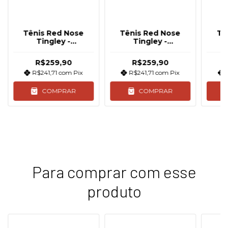
Tênis Red Nose
Tênis Red Nose
Tê
Tingley -
Tingley -
Bege/Caramelo
Branco/Grafite
Preto/
R$259,90
R$259,90
R$241,71
com
Pix
R$241,71
com
Pix
COMPRAR
COMPRAR
Para comprar com esse
produto