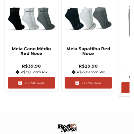
Meia Cano Médio
Meia Sapatilha Red
Red Nose
Nose
C
R$39,90
R$29,90
R$37,11
com
Pix
R$27,81
com
Pix
COMPRAR
COMPRAR