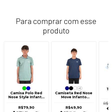
Para comprar com esse
produto
+1
Tê
Camisa Polo Red
Camiseta Red Nose
Nose Style Infanto
Move Infanto
Bran
Juvenil
Juvenil
In
R$18
R$79,90
R$49,90