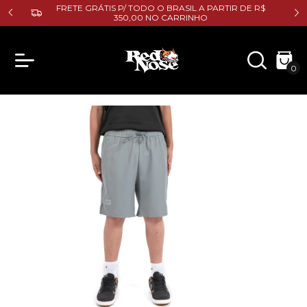
E R$
FRETE GRÁTIS P/ TODO O BRASIL A PARTIR DE R$
350,00 NO CARRINHO
0