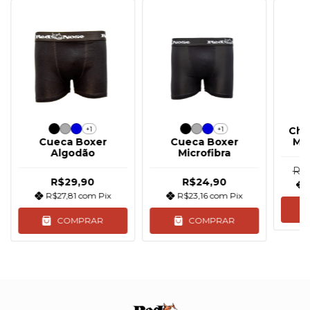
+1
+1
Chi
Cueca Boxer
Cueca Boxer
Mo
Algodão
Microfibra
R$
R$29,90
R$24,90
R$27,81
com
Pix
R$23,16
com
Pix
COMPRAR
COMPRAR